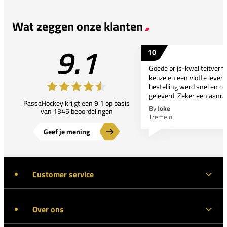
Wat zeggen onze klanten
9.1
10
Goede prijs-kwaliteitverho
keuze en een vlotte leveri
bestelling werd snel en co
geleverd. Zeker een aanra
PassaHockey krijgt een 9.1 op basis
By
Joke
van 1345 beoordelingen
Tremelo
Geef je mening
Customer service
Over ons