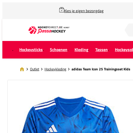
Kies je eigen bezorgdag
Zoek naar...
Hockeysticks
Schoenen
Kleding
Tassen
Hockeyso
Outlet
Hockeykleding
adidas Team Icon 25 Trainingsset Kids