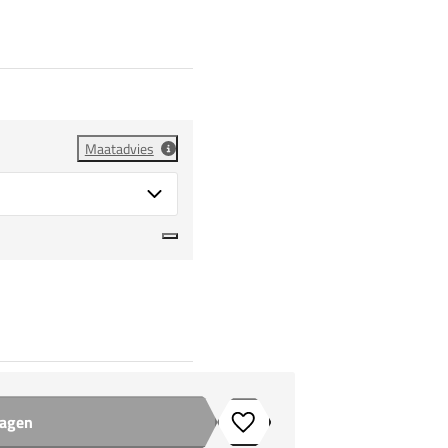
Maatadvies
wagen
Toevoegen aan verlanglijstje