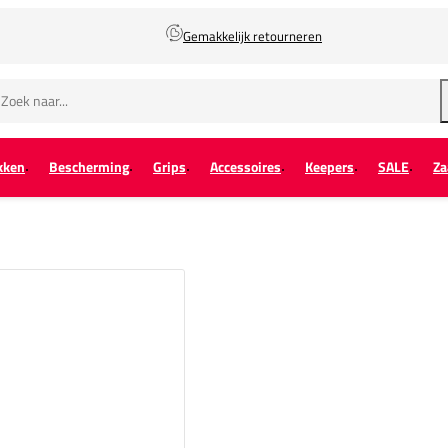
Gemakkelijk retourneren
kken
Bescherming
Grips
Accessoires
Keepers
SALE
Za