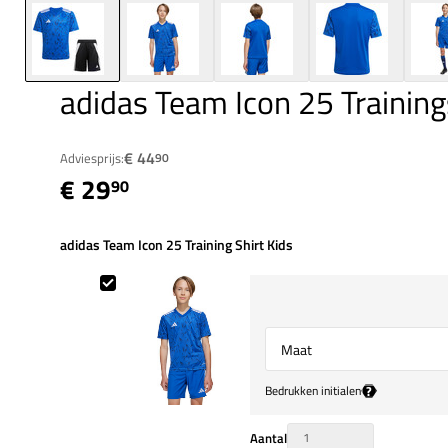
adidas Team Icon 25 Training
€ 44
Adviesprijs:
90
€ 29
90
adidas Team Icon 25 Training Shirt Kids
adidas Team Icon 25 Training Shirt Kids
Select {option} for {name}
?
Bedrukken initialen
Aantal