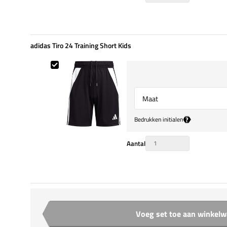
adidas Tiro 24 Training Short Kids
adidas Tiro 24 Training Short Kids
Select {option} for {name}
?
Bedrukken initialen
Aantal
Voeg set toe aan winkel
Aantal