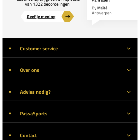
van 1322 beoordelingen
By
Maïté
Antwerpen
Geef je mening
Customer service
Over ons
Advies nodig?
PassaSports
Contact