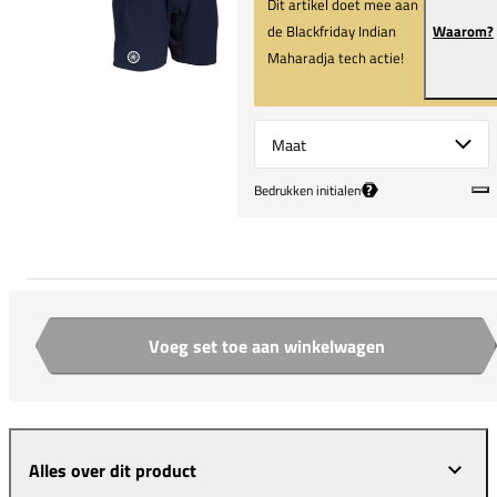
Dit artikel doet mee aan
de Blackfriday Indian
Waarom?
Maharadja tech actie!
Select {option} for {name}
?
Bedrukken initialen
Voeg set toe aan winkelwagen
Aantal
Alles over dit product