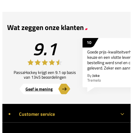
Wat zeggen onze klanten
9.1
10
Goede prijs-kwaliteitverho
keuze en een vlotte leveri
bestelling werd snel en co
geleverd. Zeker een aanra
PassaHockey krijgt een 9.1 op basis
By
Joke
van 1345 beoordelingen
Tremelo
Geef je mening
Customer service