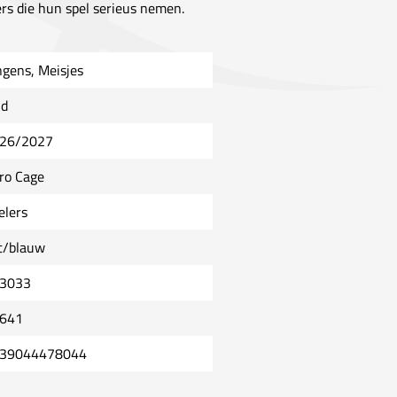
ers die hun spel serieus nemen.
ngens, Meisjes
ld
26/2027
ro Cage
elers
t/blauw
3033
641
39044478044