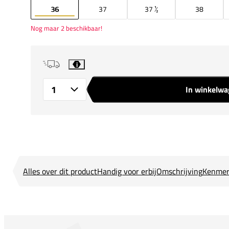
36
37
37 ½
38
Nog maar 2 beschikbaar!
i
In winkelw
Aantal
Alles over dit product
Handig voor erbij
Omschrijving
Kenmer