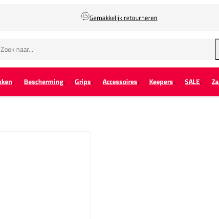
Gemakkelijk retourneren
kken
Bescherming
Grips
Accessoires
Keepers
SALE
Za