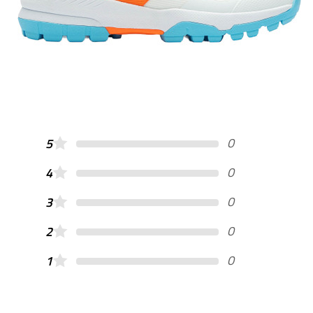
0
5
0
4
0
3
0
2
0
1