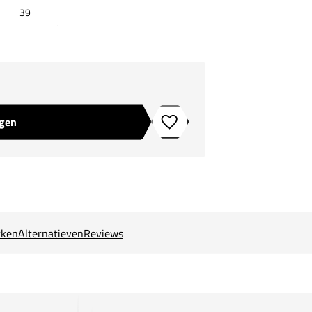
39
agen
Toevoegen aan verlanglijstje
ken
Alternatieven
Reviews