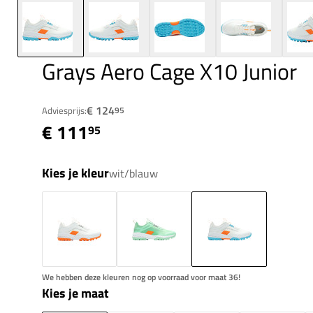
Grays Aero Cage X10 Junior
€ 124
Adviesprijs:
95
€ 111
95
Kies je kleur
wit/blauw
We hebben deze kleuren nog op voorraad voor maat 36!
Kies je maat