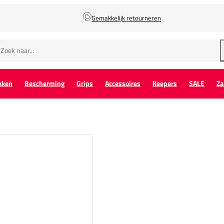
Gemakkelijk retourneren
kken
Bescherming
Grips
Accessoires
Keepers
SALE
Za