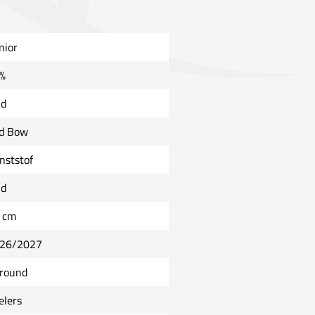
nior
%
ld
d Bow
nststof
ld
 cm
26/2027
lround
elers