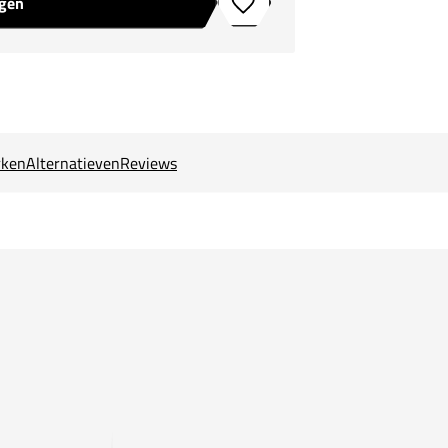
agen
Toevoegen aan verlanglijstje
ken
Alternatieven
Reviews