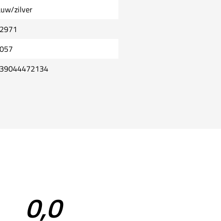
auw/zilver
2971
057
39044472134
0,0