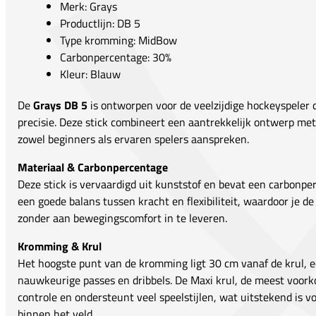
Merk: Grays
Productlijn: DB 5
Type kromming: MidBow
Carbonpercentage: 30%
Kleur: Blauw
De
Grays DB 5
is ontworpen voor de veelzijdige hockeyspeler 
precisie. Deze stick combineert een aantrekkelijk ontwerp me
zowel beginners als ervaren spelers aanspreken.
Materiaal & Carbonpercentage
Deze stick is vervaardigd uit kunststof en bevat een carbonpe
een goede balans tussen kracht en flexibiliteit, waardoor je d
zonder aan bewegingscomfort in te leveren.
Kromming & Krul
Het hoogste punt van de kromming ligt 30 cm vanaf de krul, e
nauwkeurige passes en dribbels. De Maxi krul, de meest voork
controle en ondersteunt veel speelstijlen, wat uitstekend is v
binnen het veld.