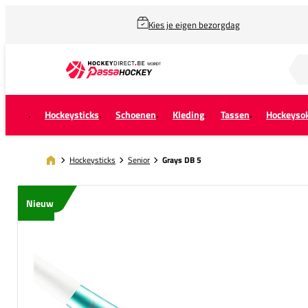
Kies je eigen bezorgdag
Zoek naar...
Hockeysticks
Schoenen
Kleding
Tassen
Hockeyso
Hockeysticks
Senior
Grays DB 5
Nieuw