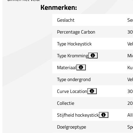
Kenmerken:
Geslacht
Se
Percentage Carbon
30
Type Hockeystick
Ve
Type Kromming
Mi
i
Materiaal
Ku
i
Type ondergrond
Ve
Curve Location
30
i
Collectie
20
Stijfheid hockeystick
Al
i
Doelgroeptype
Sp