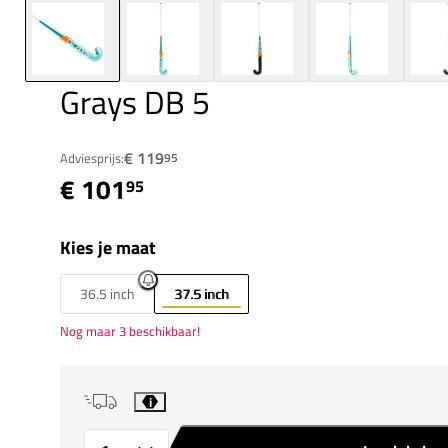
Grays DB 5
€ 119
Adviesprijs:
95
€ 101
95
Kies je maat
36.5 inch
37.5 inch
Nog maar 3 beschikbaar!
i