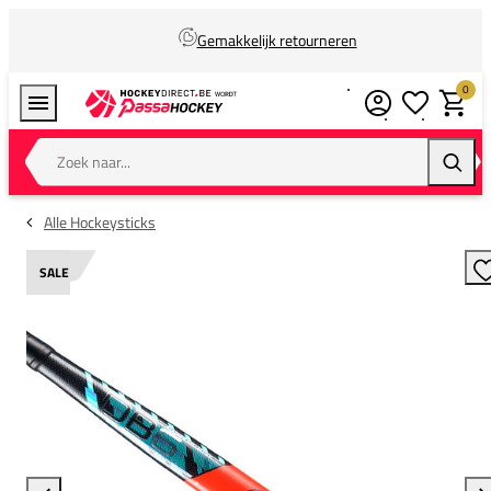
Gemakkelijk retourneren
0
Verlanglijstj
Winkel
Zoek naar...
Zoeke
Alle Hockeysticks
SALE
T