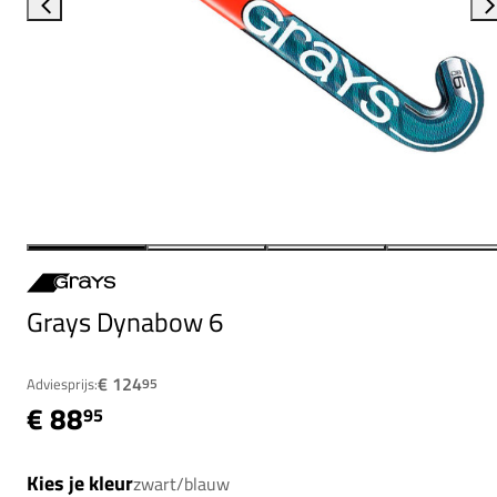
Grays Dynabow 6
€ 124
Adviesprijs:
95
€ 88
95
Kies je kleur
zwart/blauw