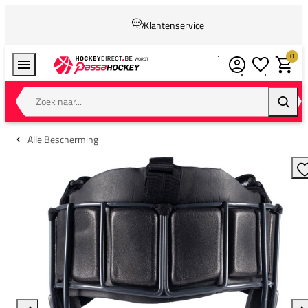
Klantenservice
0
Verlanglijstj
Winkel
Zoek naar...
Zoeke
Alle Bescherming
T