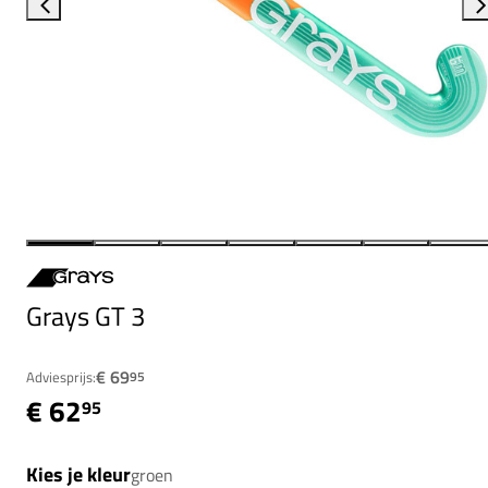
Grays GT 3
€ 69
Adviesprijs:
95
€ 62
95
Kies je kleur
groen