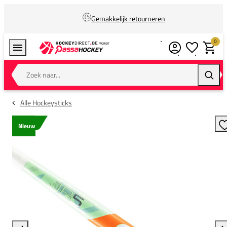
Gemakkelijk retourneren
0
Verlanglijstj
Winkel
Zoek naar...
Zoeke
Alle Hockeysticks
Nieuw
T