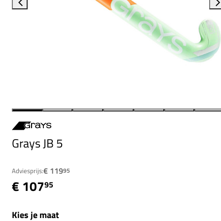
Grays JB 5
€ 119
Adviesprijs:
95
€ 107
95
Kies je maat