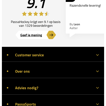
9.1
Razendsnelle levering!
PassaHockey krijgt een 9.1 op basis
By
Leon
van 1329 beoordelingen
Aalter
Geef je mening
Customer service
Over ons
Advies nodig?
PassaSports