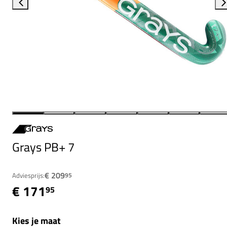
Grays PB+ 7
€ 209
Adviesprijs:
95
€ 171
95
Kies je maat