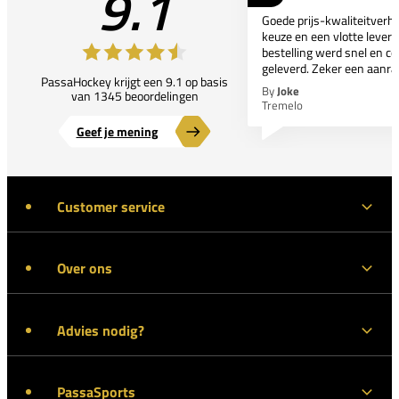
9.1
Goede prijs-kwaliteitverho
keuze en een vlotte leveri
bestelling werd snel en co
geleverd. Zeker een aanra
PassaHockey krijgt een 9.1 op basis
By
Joke
van 1345 beoordelingen
Tremelo
Geef je mening
Customer service
Over ons
Advies nodig?
PassaSports