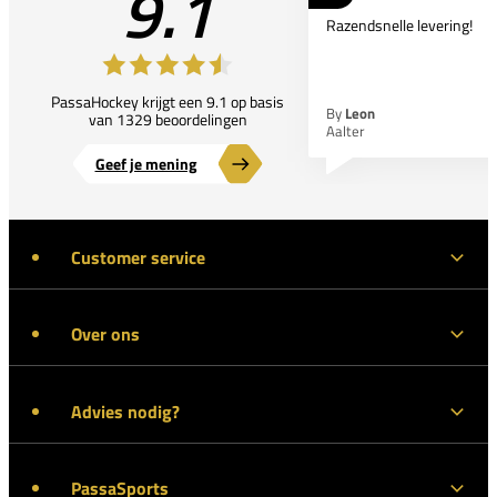
9.1
Razendsnelle levering!
PassaHockey krijgt een 9.1 op basis
By
Leon
van 1329 beoordelingen
Aalter
Geef je mening
Customer service
Over ons
Advies nodig?
PassaSports