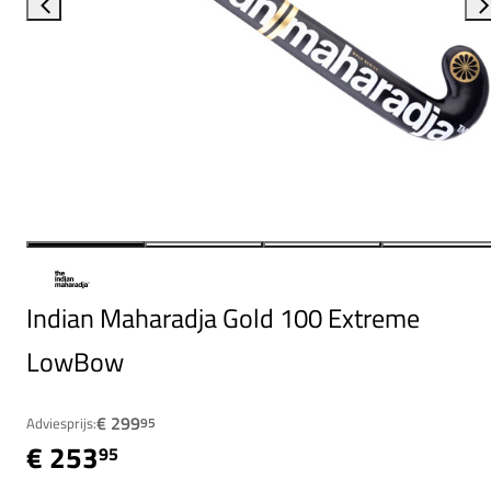
Indian Maharadja Gold 100 Extreme
LowBow
€ 299
Adviesprijs:
95
€ 253
95