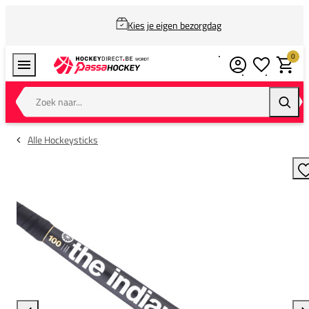
Kies je eigen bezorgdag
0
Verlanglijstj
Winkel
Zoek naar...
Zoeke
Alle Hockeysticks
T