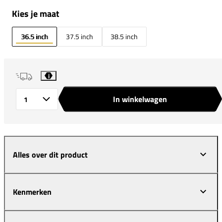
Kies je maat
36.5 inch
37.5 inch
38.5 inch
i
In winkelwagen
Aantal
Alles over dit product
Kenmerken