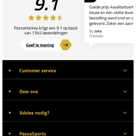
9.1
Goede prijs-kwaliteitverho
keuze en een vlotte leveri
bestelling werd snel en co
geleverd. Zeker een aanra
PassaHockey krijgt een 9.1 op basis
By
Joke
van 1345 beoordelingen
Tremelo
Geef je mening
Customer service
Over ons
Advies nodig?
PassaSports