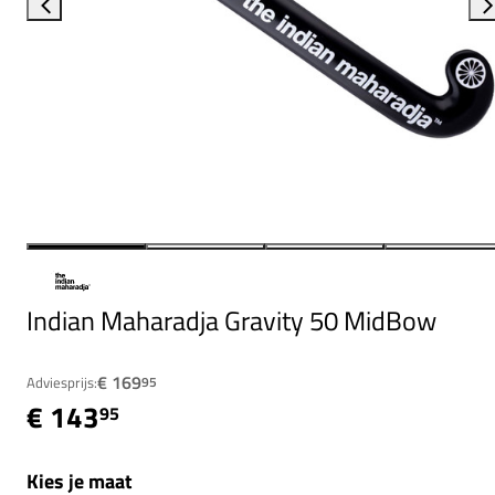
Indian Maharadja Gravity 50 MidBow
€ 169
Adviesprijs:
95
€ 143
95
Kies je maat