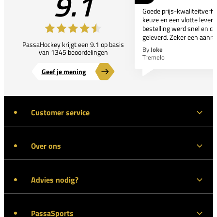
9.1
Goede prijs-kwaliteitverho
keuze en een vlotte leveri
bestelling werd snel en co
geleverd. Zeker een aanra
PassaHockey krijgt een 9.1 op basis
By
Joke
van 1345 beoordelingen
Tremelo
Geef je mening
Customer service
Over ons
Advies nodig?
PassaSports