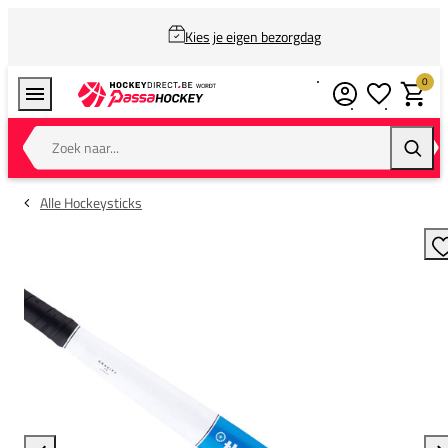
Kies je eigen bezorgdag
0
Verlanglijstj
Winkel
Zoek naar...
Zoeke
Alle Hockeysticks
T