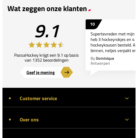
Wat zeggen onze klanten
9.1
10
Supertevreden met mijn bes
heb 3 hockeyrokjes en 4 p
hockeykousen besteld. All
binnen, netjes verpakt en..
PassaHockey krijgt een 9.1 op basis
By
Dominique
van 1352 beoordelingen
Antwerpen
Geef je mening
Customer service
Over ons