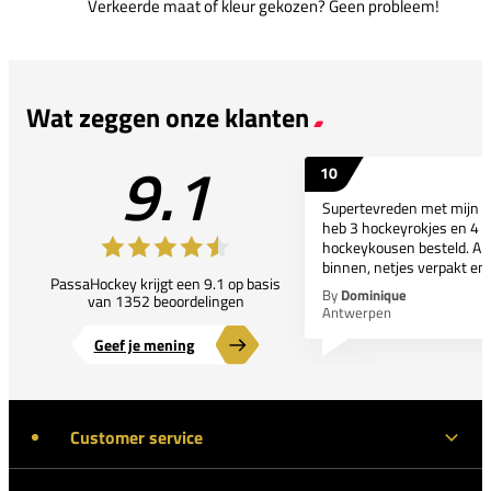
Verkeerde maat of kleur gekozen? Geen probleem!
Wat zeggen onze klanten
9.1
10
Supertevreden met mijn bes
heb 3 hockeyrokjes en 4 p
hockeykousen besteld. All
binnen, netjes verpakt en..
PassaHockey krijgt een 9.1 op basis
By
Dominique
van 1352 beoordelingen
Antwerpen
Geef je mening
Customer service