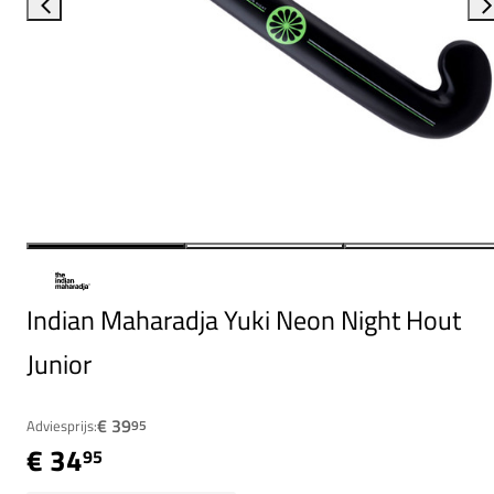
Indian Maharadja Yuki Neon Night Hout
Junior
€ 39
Adviesprijs:
95
€ 34
95