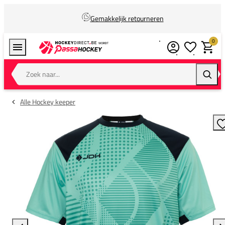
Gemakkelijk retourneren
0
Verlanglijstj
Winkel
Zoek naar...
Zoeke
Alle Hockey keeper
T