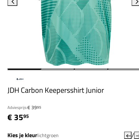
JDH Carbon Keepersshirt Junior
€ 39
Adviesprijs:
95
€ 35
95
/
Kies je kleur
lichtgroen