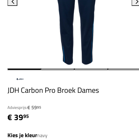
JDH Carbon Pro Broek Dames
€ 59
Adviesprijs:
95
€ 39
95
Kies je kleur
navy