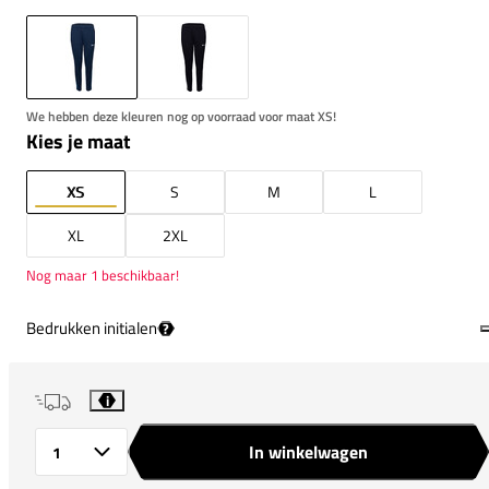
We hebben deze kleuren nog op voorraad voor maat XS!
Kies je maat
XS
S
M
L
XL
2XL
Nog maar 1 beschikbaar!
Bedrukken initialen
?
i
In winkelwagen
Aantal