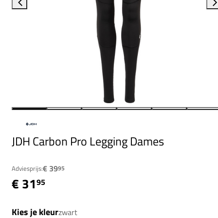
JDH Carbon Pro Legging Dames
€ 39
Adviesprijs:
95
€ 31
95
Kies je kleur
zwart