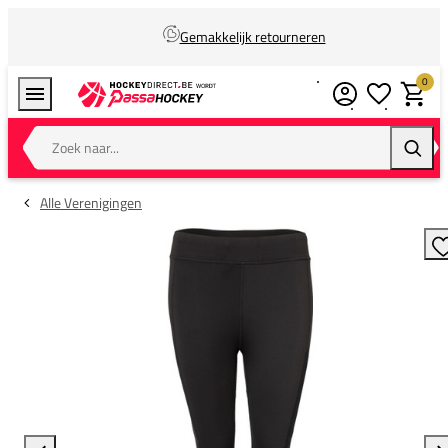
Gemakkelijk retourneren
0
Verlanglijstj
Winkel
Zoek naar...
Zoeke
Alle Verenigingen
T