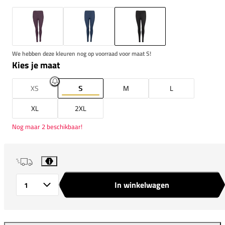
We hebben deze kleuren nog op voorraad voor maat S!
Kies je maat
XS
S
M
L
XL
2XL
Nog maar 2 beschikbaar!
i
In winkelwagen
Aantal