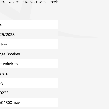
betrouwbare keuze voor wie op zoek
ren
25/2028
rbon
nge Broeken
t enkelrits
elers
vy
0223
A01300-nav