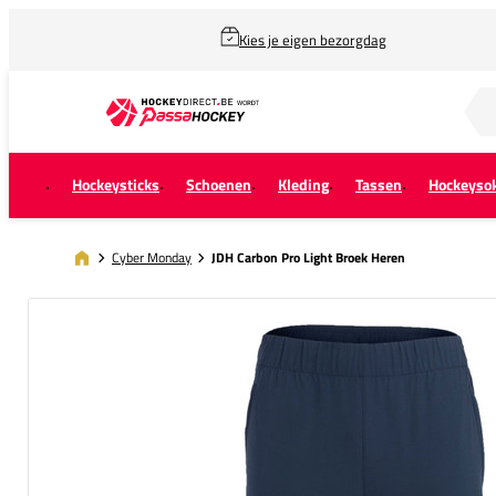
Kies je eigen bezorgdag
Zoek naar...
Hockeysticks
Schoenen
Kleding
Tassen
Hockeyso
Cyber Monday
JDH Carbon Pro Light Broek Heren