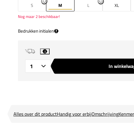
S
M
L
XL
Nog maar 2 beschikbaar!
Bedrukken initialen
?
i
In winkelw
Aantal
Alles over dit product
Handig voor erbij
Omschrijving
Kenmer