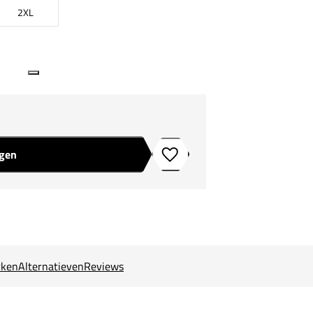
2XL
agen
Toevoegen aan verlanglijstje
ken
Alternatieven
Reviews