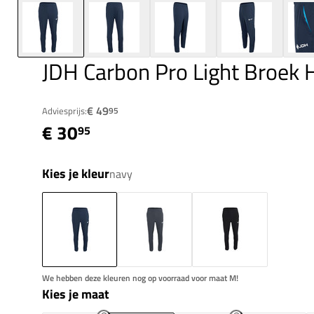
JDH Carbon Pro Light Broek 
€ 49
Adviesprijs:
95
€ 30
95
Kies je kleur
navy
We hebben deze kleuren nog op voorraad voor maat M!
Kies je maat