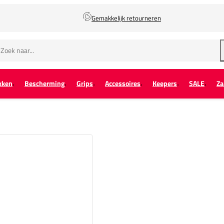
Gemakkelijk retourneren
kken
Bescherming
Grips
Accessoires
Keepers
SALE
Za