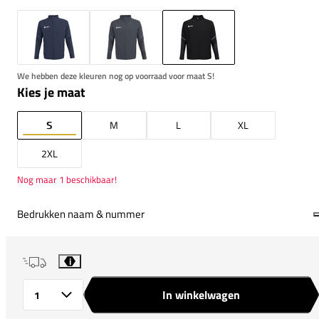
We hebben deze kleuren nog op voorraad voor maat S!
Kies je maat
S
M
L
XL
2XL
Nog maar 1 beschikbaar!
Bedrukken naam & nummer
i
In winkelwagen
Aantal