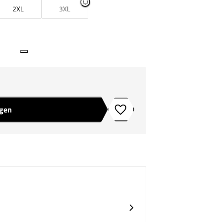
2XL
3XL
agen
Toevoegen aan verlanglijstje