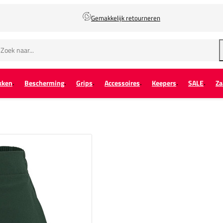
Gemakkelijk retourneren
kken
Bescherming
Grips
Accessoires
Keepers
SALE
Za