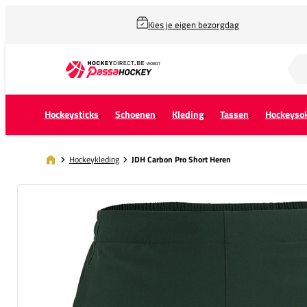
Kies je eigen bezorgdag
Zoek naar...
Hockeysticks
Schoenen
Kleding
Tassen
Hockeyso
Hockeykleding
JDH Carbon Pro Short Heren