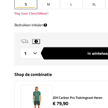
S
M
L
XL
Nog maar 2 beschikbaar!
Bedrukken initialen
?
i
In winkelw
Aantal
Shop de combinatie
JDH Carbon Pro Trainingsset Heren
€ 79,90