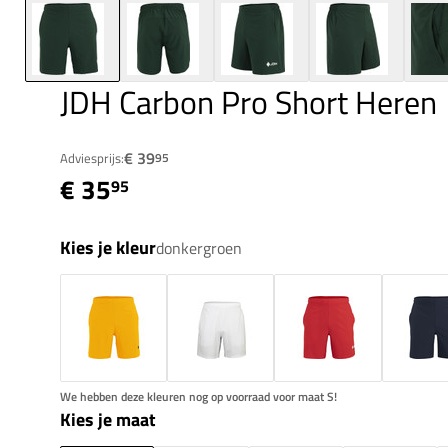
JDH Carbon Pro Short Heren
€ 39
Adviesprijs:
95
€ 35
95
Kies je kleur
donkergroen
We hebben deze kleuren nog op voorraad voor maat S!
Kies je maat