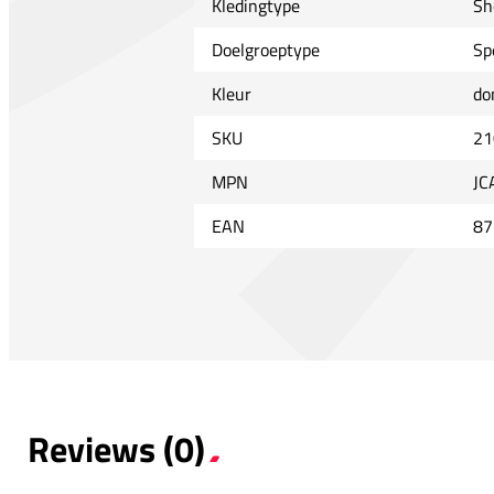
Kledingtype
Sh
Doelgroeptype
Sp
Kleur
do
SKU
21
MPN
JC
EAN
87
Reviews (0)