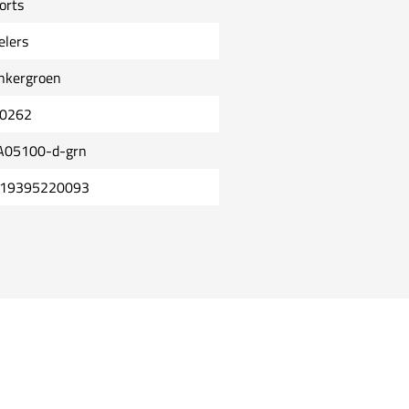
orts
elers
nkergroen
0262
A05100-d-grn
19395220093