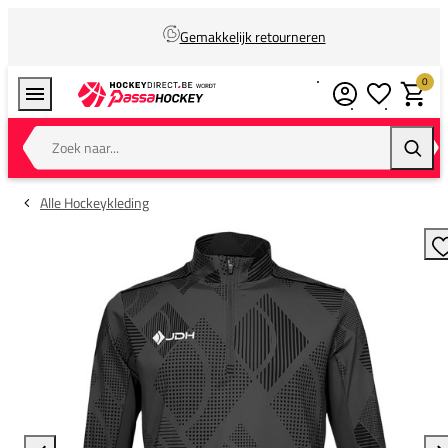
Gemakkelijk retourneren
0
Verlanglijstj
Winkel
Zoek naar...
Zoeke
Alle Hockeykleding
T