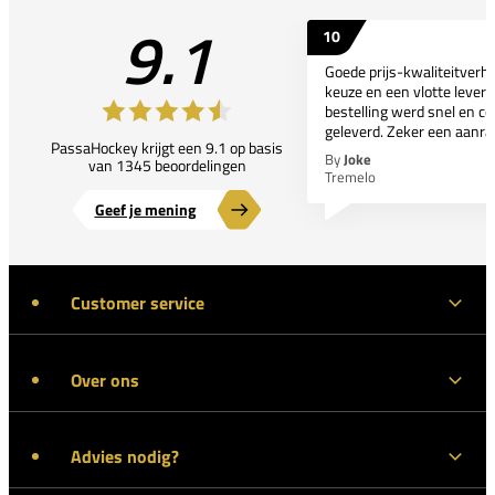
9.1
10
Goede prijs-kwaliteitverho
keuze en een vlotte leveri
bestelling werd snel en co
geleverd. Zeker een aanra
PassaHockey krijgt een 9.1 op basis
By
Joke
van 1345 beoordelingen
Tremelo
Geef je mening
Customer service
Over ons
Advies nodig?