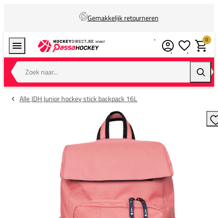
Gemakkelijk retourneren
0
Verlanglijstj
Winkel
Zoek naar...
Zoeke
Alle JDH Junior hockey stick backpack 16L
T