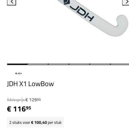
JDH X1 LowBow
€ 129
Adviesprijs:
95
€ 116
95
2
stuks voor
€ 100,40
per stuk