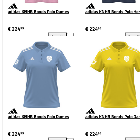
adidas KNHB Bonds Polo Dames
adidas KNHB Bonds Polo He
€ 224
€ 224
95
95
Vergelijk
Vergeli
adidas KNHB Bonds Polo Dames toevoegen aan verg
adi
adidas KNHB Bonds Polo Dames
adidas KNHB Bonds Polo Da
€ 224
€ 224
95
95