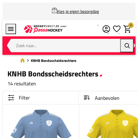
Kies je eigen bezorgdag
0
Verlanglijstj
Winkel
Zoek naar...
Zoeke
KNHB Bondsscheidsrechters
KNHB Bondsscheidsrechters
14 resultaten
Filter