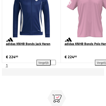
adidas KNHB Bonds Jack Heren
adidas KNHB Bonds Polo He
€ 224
€ 224
95
95
Vergelijk
Vergeli
1
adidas KNHB Bonds Jack Heren toevoegen aan verge
adi