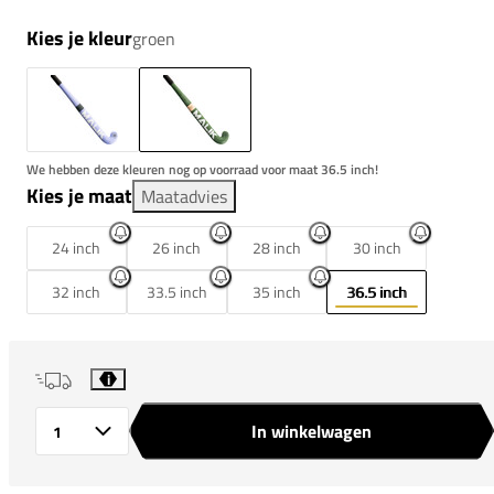
Kies je kleur
groen
We hebben deze kleuren nog op voorraad voor maat 36.5 inch!
Kies je maat
Maatadvies
24 inch
26 inch
28 inch
30 inch
32 inch
33.5 inch
35 inch
36.5 inch
i
In winkelwagen
Aantal