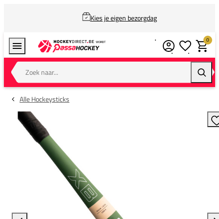
Kies je eigen bezorgdag
0
Verlanglijstj
Winkel
Zoek naar...
Zoeke
Alle Hockeysticks
T