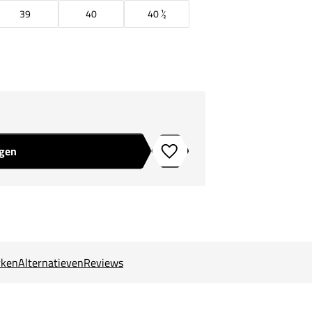
39
40
40 ½
agen
Toevoegen aan verlanglijstje
ken
Alternatieven
Reviews