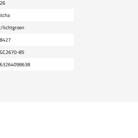
26
tcha
t/lichtgroen
8427
GC2670-85
63264098638