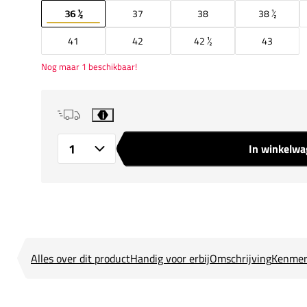
36 ½
37
38
38 ½
41
42
42 ½
43
Nog maar 1 beschikbaar!
i
In winkelw
Aantal
Alles over dit product
Handig voor erbij
Omschrijving
Kenmer