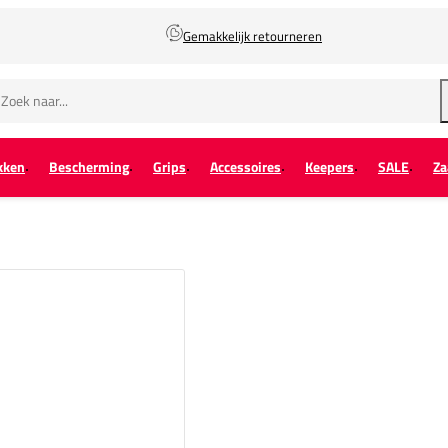
Gemakkelijk retourneren
kken
Bescherming
Grips
Accessoires
Keepers
SALE
Za