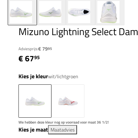
Mizuno Lightning Select Da
€ 79
Adviesprijs:
95
€ 67
95
Kies je kleur
wit/lichtgroen
We hebben deze kleur nog op voorraad voor maat 36 1/2!
Kies je maat
Maatadvies