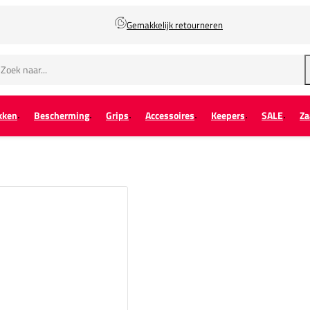
Gemakkelijk retourneren
kken
Bescherming
Grips
Accessoires
Keepers
SALE
Za