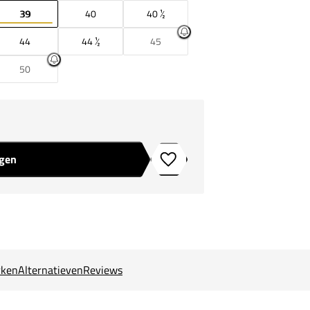
39
40
40 ½
44
44 ½
45
50
agen
Toevoegen aan verlanglijstje
ken
Alternatieven
Reviews