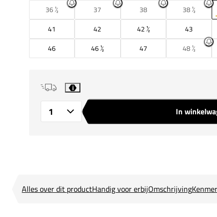
36 ½
37
38
38 ½
41
42
42 ½
43
46
46 ½
47
48 ½
i
In winkelw
Aantal
Alles over dit product
Handig voor erbij
Omschrijving
Kenmer