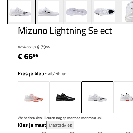
Mizuno Lightning Select
€ 79
Adviesprijs:
95
€ 66
95
Kies je kleur
wit/zilver
We hebben deze kleuren nog op voorraad voor maat 39!
Kies je maat
Maatadvies