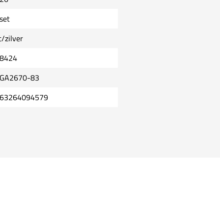
set
t/zilver
8424
GA2670-83
63264094579