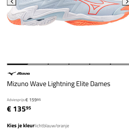
Mizuno Wave Lightning Elite Dames
€ 159
Adviesprijs:
95
€ 135
95
Kies je kleur
lichtblauw/oranje