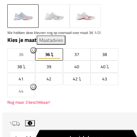
We hebben deze kleuren nog op voorraad voor maat 36 1/2!
Kies je maat
Maatadvies
36
36 ½
37
38
38 ½
39
40
40 ½
41
42
42 ½
43
44
Nog maar 3 beschikbaar!
i