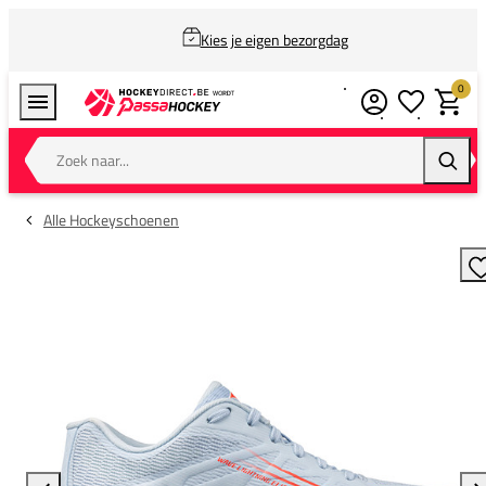
Kies je eigen bezorgdag
0
Verlanglijstj
Winkel
Zoek naar...
Zoeke
Alle Hockeyschoenen
T