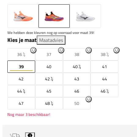
We hebben deze kleuren nog op voorraad voor maat 39!
Kies je maat
Maatadvies
36 ½
37
38
38 ½
39
40
40 ½
41
42
42 ½
43
44
44 ½
45
46
46 ½
47
48 ½
50
Nog maar 3 beschikbaar!
i