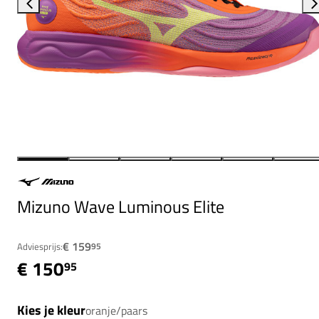
Mizuno Wave Luminous Elite
€ 159
Adviesprijs:
95
€ 150
95
Kies je kleur
oranje/paars