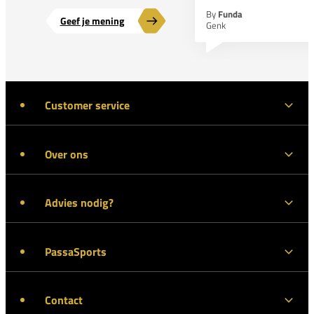
By
Funda
Geef je mening
Genk
Customer service
Over ons
Advies nodig?
PassaSports
Contact