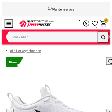
Klantenservice
0
Verlanglijstj
Winkel
Zoek naar...
Zoeke
Alle Hockeyschoenen
Nieuw
T