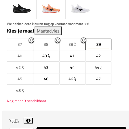
We hebben deze kleuren nog op voorraad voor maat 39!
Kies je maat
Maatadvies
37
38
38 ½
39
40
40 ½
41
42
42 ½
43
44
44 ½
45
46
46 ½
47
48 ½
Nog maar 3 beschikbaar!
i