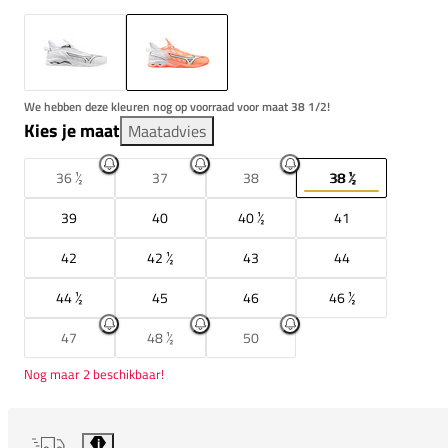
We hebben deze kleuren nog op voorraad voor maat 38 1/2!
Kies je maat
Maatadvies
36 ½
37
38
38 ½
39
40
40 ½
41
42
42 ½
43
44
44 ½
45
46
46 ½
47
48 ½
50
Nog maar 2 beschikbaar!
i