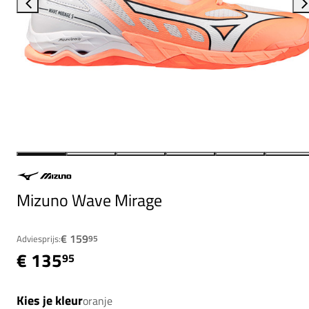
Mizuno Wave Mirage
€ 159
Adviesprijs:
95
€ 135
95
Kies je kleur
oranje