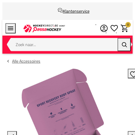
Klantenservice
0
Verlanglijstj
Winkel
Zoek naar...
Zoeke
Alle Accessoires
T