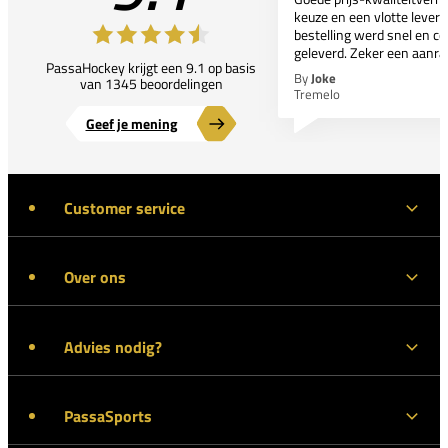
keuze en een vlotte leveri
bestelling werd snel en co
geleverd. Zeker een aanra
PassaHockey krijgt een 9.1 op basis
By
Joke
van 1345 beoordelingen
Tremelo
Geef je mening
Customer service
Over ons
Advies nodig?
PassaSports