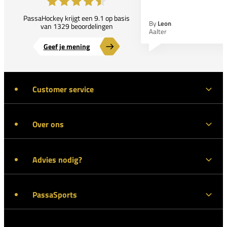
PassaHockey krijgt een 9.1 op basis
By
Leon
van 1329 beoordelingen
Aalter
Geef je mening
Customer service
Over ons
Advies nodig?
PassaSports