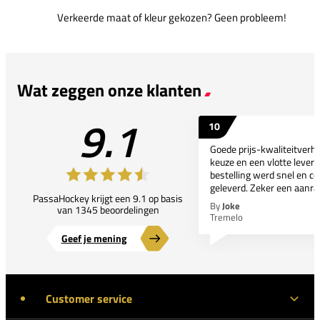
Verkeerde maat of kleur gekozen? Geen probleem!
Wat zeggen onze klanten
9.1
10
Goede prijs-kwaliteitverho
keuze en een vlotte leveri
bestelling werd snel en co
geleverd. Zeker een aanra
PassaHockey krijgt een 9.1 op basis
By
Joke
van 1345 beoordelingen
Tremelo
Geef je mening
Customer service