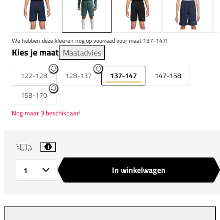
We hebben deze kleuren nog op voorraad voor maat 137-147!
Kies je maat
Maatadvies
122-128
128-137
137-147
147-158
158-170
Nog maar 3 beschikbaar!
i
In winkelwagen
Aantal