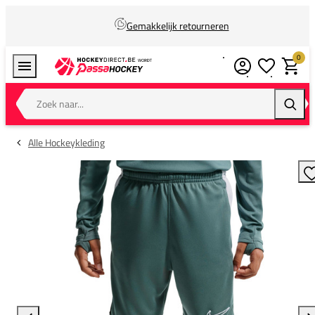
Gemakkelijk retourneren
0
Verlanglijstj
Winkel
Zoek naar...
Zoeke
Alle Hockeykleding
T