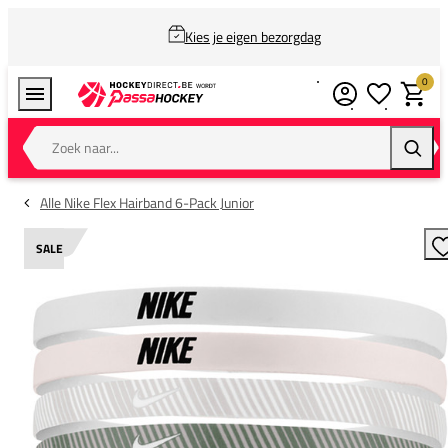
Kies je eigen bezorgdag
0
Verlanglijstj
Winkel
Zoek naar...
Zoeke
Alle Nike Flex Hairband 6-Pack Junior
SALE
T