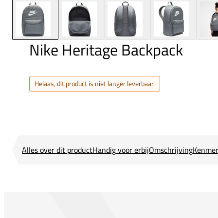
Nike Heritage Backpack
Helaas, dit product is niet langer leverbaar.
Alles over dit product
Handig voor erbij
Omschrijving
Kenmer