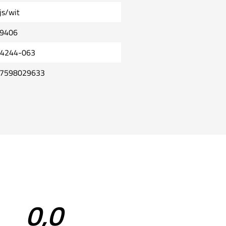
js/wit
9406
4244-063
7598029633
0,0