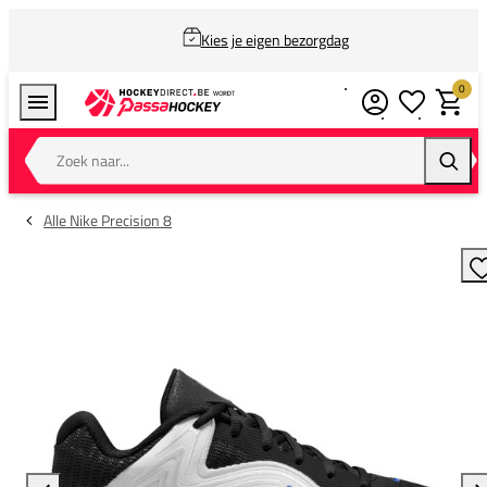
Kies je eigen bezorgdag
0
Verlanglijstj
Winkel
Zoek naar...
Zoeke
Alle Nike Precision 8
T