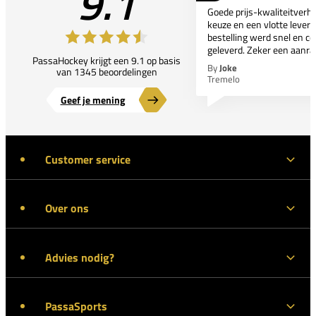
9.1
Goede prijs-kwaliteitverho
keuze en een vlotte leveri
bestelling werd snel en co
geleverd. Zeker een aanra
PassaHockey krijgt een 9.1 op basis
By
Joke
van 1345 beoordelingen
Tremelo
Geef je mening
Customer service
Over ons
Advies nodig?
PassaSports