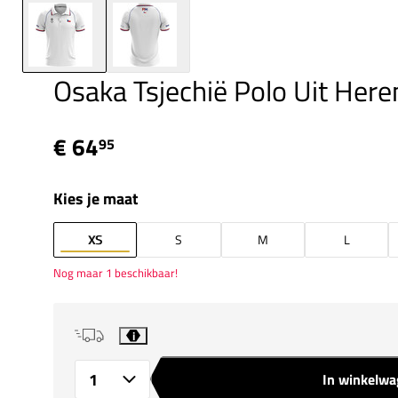
Osaka Tsjechië Polo Uit Here
€ 64
95
Kies je maat
XS
S
M
L
Nog maar 1 beschikbaar!
i
In winkelw
Aantal