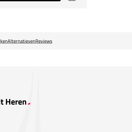
ken
Alternatieven
Reviews
it Heren