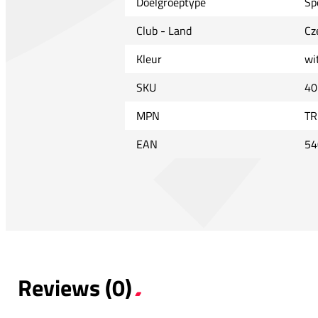
Doelgroeptype
Sp
Club - Land
Cz
Kleur
wi
SKU
40
MPN
TR
EAN
54
Reviews (0)