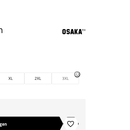
n
XL
2XL
3XL
agen
Toevoegen aan verlanglijstje