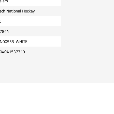
elers
ech National Hockey
t
7844
N00533-WHITE
04041537719