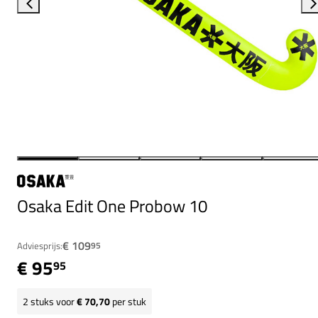
Osaka Edit One Probow 10
€ 109
Adviesprijs:
95
€ 95
95
2
stuks voor
€ 70,70
per stuk