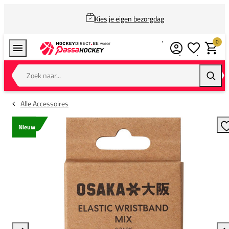
Kies je eigen bezorgdag
0
Verlanglijstj
Winkel
Zoek naar...
Zoeke
Alle Accessoires
Nieuw
T