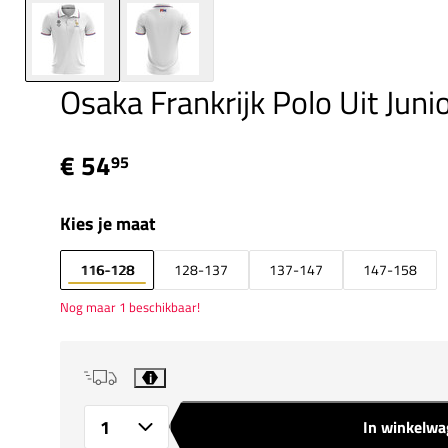
Osaka Frankrijk Polo Uit Juni
€ 54
95
Kies je maat
116-128
128-137
137-147
147-158
Nog maar 1 beschikbaar!
i
In winkelw
Aantal