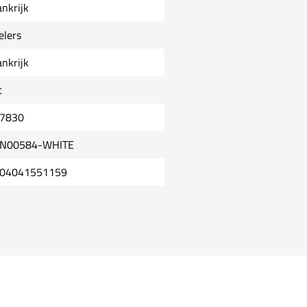
ankrijk
elers
ankrijk
t
7830
N00584-WHITE
04041551159