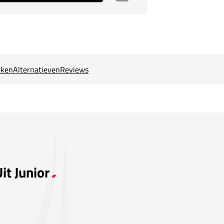
ken
Alternatieven
Reviews
it Junior