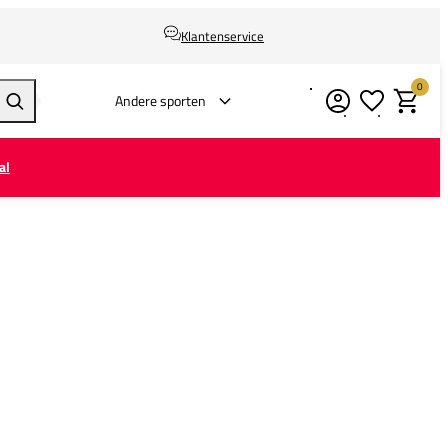
Klantenservice
0
Verlanglijstje
Winkelm
Andere sporten
Zoeken
al