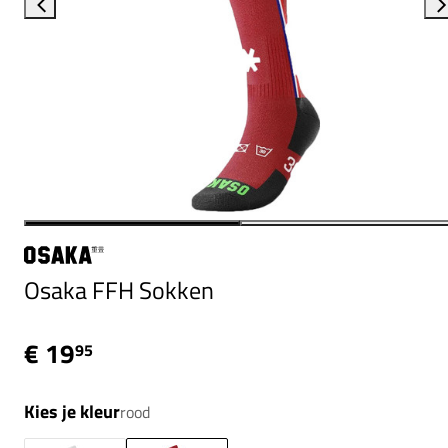
Osaka FFH Sokken
€ 19
95
Kies je kleur
rood