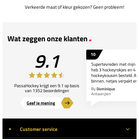
Verkeerde maat of kleur gekozen? Geen probleem!
Wat zeggen onze klanten
9.1
10
Supertevreden met mijn bes
heb 3 hockeyrokjes en 4 p
hockeykousen besteld. All
binnen, netjes verpakt en..
PassaHockey krijgt een 9.1 op basis
By
Dominique
van 1352 beoordelingen
Antwerpen
Geef je mening
Customer service