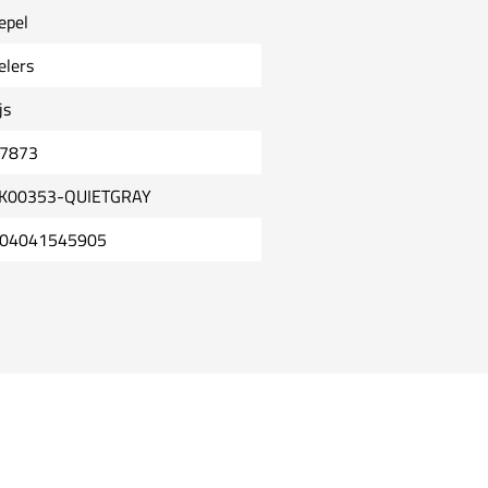
epel
elers
js
7873
K00353-QUIETGRAY
04041545905