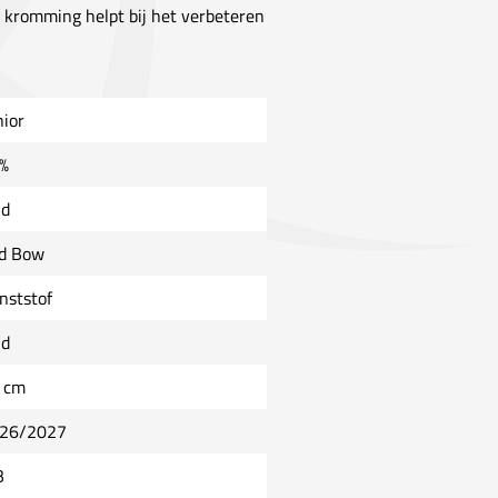
ze kromming helpt bij het verbeteren
nior
%
ld
d Bow
nststof
ld
 cm
26/2027
B