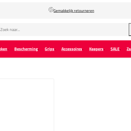
Gemakkelijk retourneren
kken
Bescherming
Grips
Accessoires
Keepers
SALE
Za