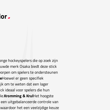
ior
onge hockeyspelers die op zoek zijn
rouwde merk Osaka biedt deze stick
ntworpen om spelers te ondersteunen
ge
Hoewel er geen specifiek
ijk om te weten dat een lager
ick ideaal voor spelers die hun
le.
Kromming & Krul
Het hoogste
 een uitgebalanceerde controle van
 waardoor het een veelzijdige keuze