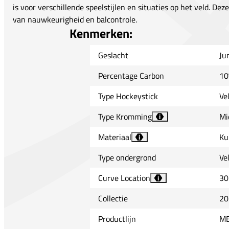
is voor verschillende speelstijlen en situaties op het veld. De
van nauwkeurigheid en balcontrole.
Kenmerken:
Geslacht
Ju
Percentage Carbon
10
Type Hockeystick
Ve
Type Kromming
Mi
i
Materiaal
Ku
i
Type ondergrond
Ve
Curve Location
30
i
Collectie
20
Productlijn
M