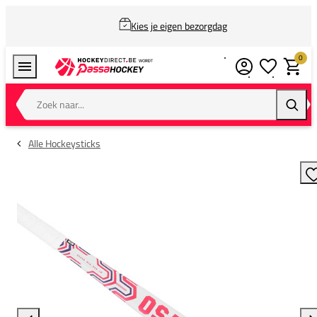
Kies je eigen bezorgdag
0
Verlanglijstj
Winkel
Zoek naar...
Zoeke
Alle Hockeysticks
T