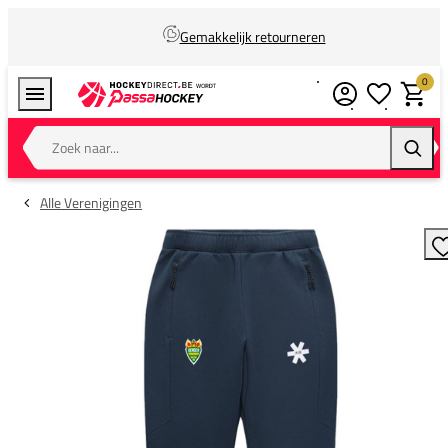
Gemakkelijk retourneren
0
Verlanglijstj
Winkel
Zoek naar...
Zoeke
Alle Verenigingen
T