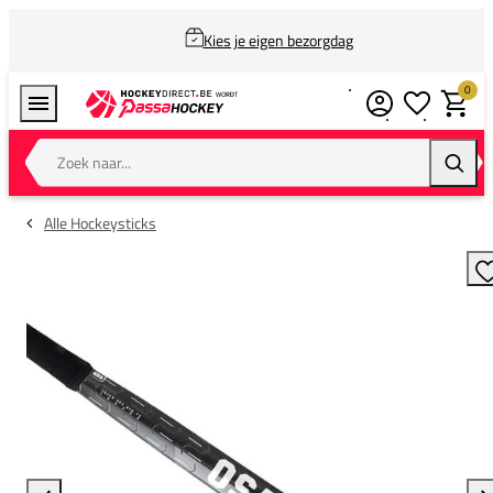
Kies je eigen bezorgdag
0
Verlanglijstj
Winkel
Zoek naar...
Zoeke
Alle Hockeysticks
T